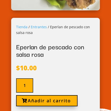
Tienda
/
Entrantes
/
Eperlan de pescado con
salsa rosa
Eperlan de pescado con
salsa rosa
$
10.00
Eperlan
de
pescado
con
Añadir al carrito
salsa
rosa