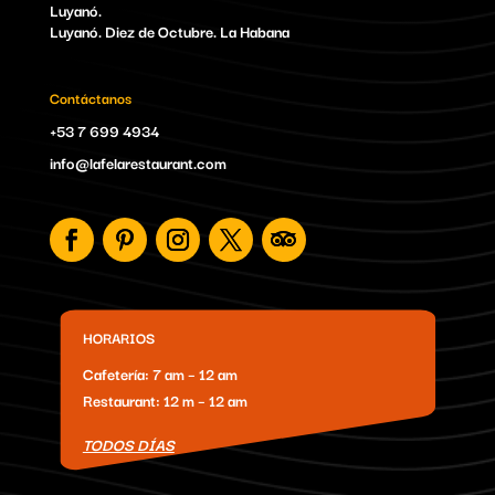
Luyanó.
Luyanó. Diez de Octubre. La Habana
Contáctanos
+53 7 699 4934
info@lafelarestaurant.com
HORARIOS
Cafetería: 7 am – 12 am
Restaurant: 12 m – 12 am
TODOS DÍAS