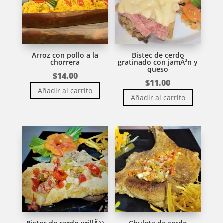
Arroz con pollo a la
Bistec de cerdo
chorrera
gratinado con jamÃ³n y
queso
$
14.00
$
11.00
Añadir al carrito
Añadir al carrito
Bistec de cerdo grillÃ©
Chuleta de cerdo