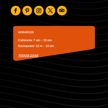
HORARIOS
Cafetería: 7 am – 12 am
Restaurant: 12 m – 12 am
TODOS DÍAS