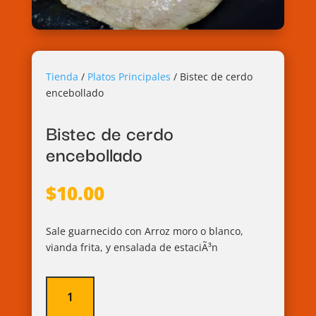
Tienda
/
Platos Principales
/
Bistec de cerdo
encebollado
Bistec de cerdo
encebollado
$
10.00
Sale guarnecido con Arroz moro o blanco,
vianda frita, y ensalada de estaciÃ³n
Bistec
de