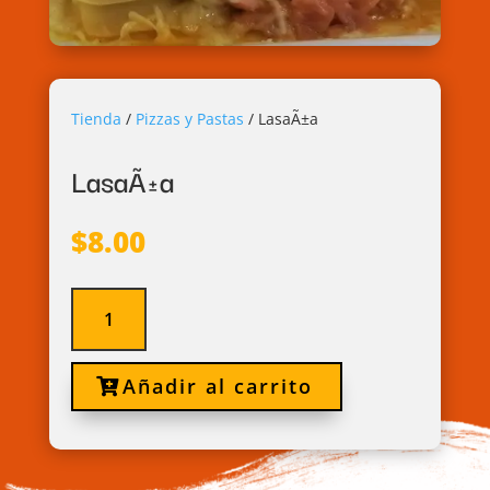
Tienda
/
Pizzas y Pastas
/
LasaÃ±a
LasaÃ±a
$
8.00
LasaÃ±a
cantidad
Añadir al carrito